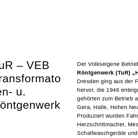
uR – VEB
Der Volkseigene Betri
Röntgenwerk (TuR) „
ransformato
Dresden ging aus der 
en- u.
hervor, die 1946 entei
gehörten zum Betrieb a
öntgenwerk
Gera, Halle, Hohen Ne
Produziert wurden Fahr
Herzschrittmacher, Me
Schallwaschgeräte und