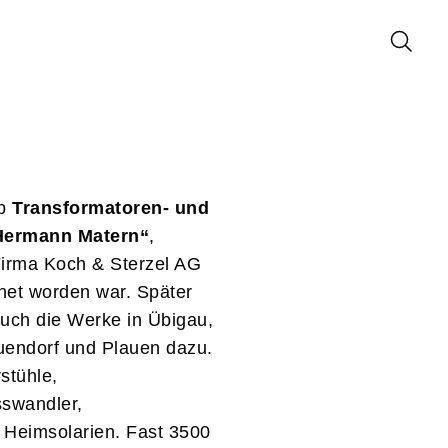
eb
Transformatoren- und
Hermann Matern“
,
Firma Koch & Sterzel AG
gnet worden war. Später
uch die Werke in Übigau,
uendorf und Plauen dazu.
stühle,
sswandler,
 Heimsolarien. Fast 3500