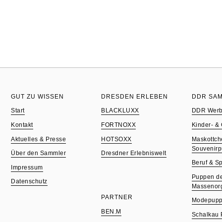
GUT ZU WISSEN
DRESDEN ERLEBEN
DDR SA
Start
BLACKLUXX
DDR Werb
Kontakt
FORTNOXX
Kinder- &
Aktuelles & Presse
HOTSOXX
Maskottch
Souvenir
Über den Sammler
Dresdner Erlebniswelt
Beruf & Sp
Impressum
Puppen d
Datenschutz
Massenorg
PARTNER
Modepuppe
BEN.M
Schalkau