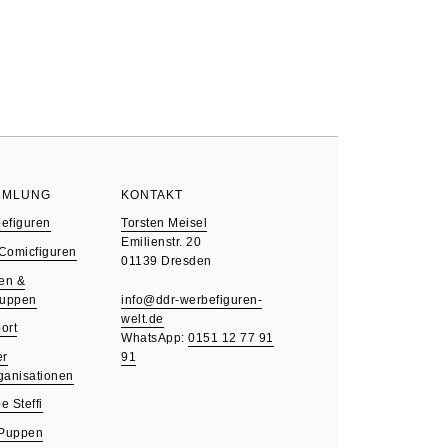
MMLUNG
KONTAKT
efiguren
Torsten Meisel
Emilienstr. 20
 Comicfiguren
01139 Dresden
en &
puppen
info@ddr-werbefiguren-
welt.de
ort
WhatsApp:
0151 12 77 91
91
er
anisationen
 Steffi
 Puppen